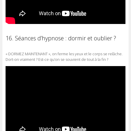
16. Séances d’hypnose : dormir et oublier ?
« DORMEZ MAINTENANT », on ferme les yeux et le corps se relâche.
Dort-on vraiment ? Est-ce qu’on se souvient de tout à la fin ?