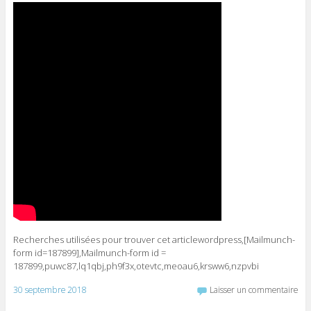
Recherches utilisées pour trouver cet articlewordpress,[Mailmunch-
form id=187899],Mailmunch-form id =
187899,puwc87,lq1qbj,ph9f3x,otevtc,meoau6,krsww6,nzpvbi
30 septembre 2018
Laisser un commentaire