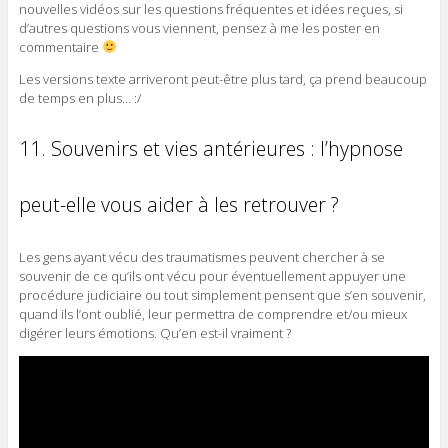
nouvelles vidéos sur les questions fréquentes et idées reçues, si
d’autres questions vous viennent, pensez à me les poster en
commentaire
Les versions texte arriveront peut-être plus tard, ça prend beaucoup
de temps en plus… :/
11. Souvenirs et vies antérieures : l’hypnose
peut-elle vous aider à les retrouver ?
Les gens ayant vécu des traumatismes peuvent chercher à se
souvenir de ce qu’ils ont vécu pour éventuellement appuyer une
procédure judiciaire ou tout simplement pensent que s’en souvenir,
quand ils l’ont oublié, leur permettra de comprendre et/ou mieux
digérer leurs émotions. Qu’en est-il vraiment ?