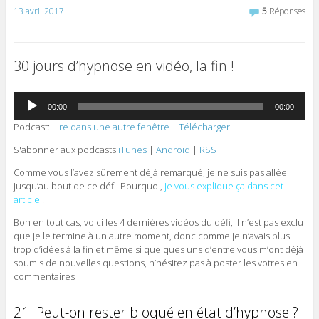
13 avril 2017
5
Réponses
30 jours d’hypnose en vidéo, la fin !
Lecteur
00:00
00:00
audio
Podcast:
Lire dans une autre fenêtre
|
Télécharger
S'abonner aux podcasts
iTunes
|
Android
|
RSS
Comme vous l’avez sûrement déjà remarqué, je ne suis pas allée
jusqu’au bout de ce défi. Pourquoi,
je vous explique ça dans cet
article
!
Bon en tout cas, voici les 4 dernières vidéos du défi, il n’est pas exclu
que je le termine à un autre moment, donc comme je n’avais plus
trop d’idées à la fin et même si quelques uns d’entre vous m’ont déjà
soumis de nouvelles questions, n’hésitez pas à poster les votres en
commentaires !
21. Peut-on rester bloqué en état d’hypnose ?