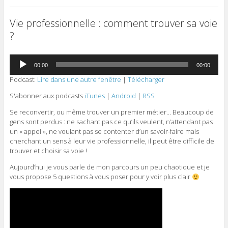
Vie professionnelle : comment trouver sa voie
?
Lecteur
00:00
00:00
audio
Podcast:
Lire dans une autre fenêtre
|
Télécharger
S'abonner aux podcasts
iTunes
|
Android
|
RSS
Se reconvertir, ou même trouver un premier métier… Beaucoup de
gens sont perdus : ne sachant pas ce qu’ils veulent, n’attendant pas
un « appel », ne voulant pas se contenter d’un savoir-faire mais
cherchant un sens à leur vie professionnelle, il peut être difficile de
trouver et choisir sa voie !
Aujourd’hui je vous parle de mon parcours un peu chaotique et je
vous propose 5 questions à vous poser pour y voir plus clair