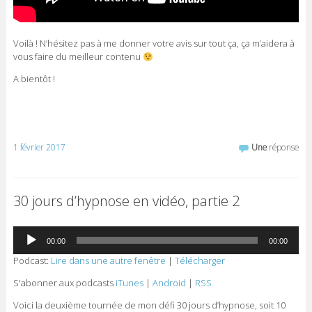
Voilà ! N’hésitez pas à me donner votre avis sur tout ça, ça m’aidera à
vous faire du meilleur contenu
A bientôt !
1 février 2017
Une
réponse
30 jours d’hypnose en vidéo, partie 2
Lecteur
00:00
00:00
audio
Podcast:
Lire dans une autre fenêtre
|
Télécharger
S'abonner aux podcasts
iTunes
|
Android
|
RSS
Voici la deuxième tournée de mon défi 30 jours d’hypnose, soit 10