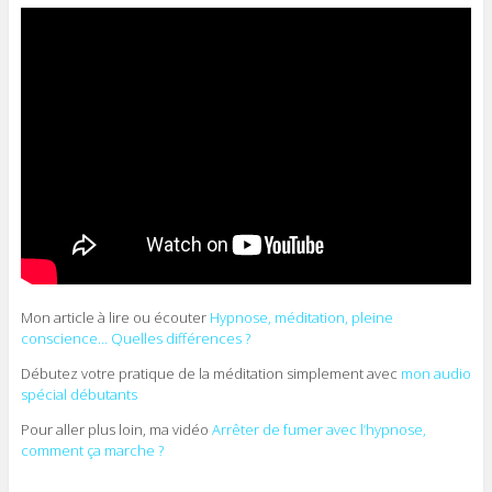
Mon article à lire ou écouter
Hypnose, méditation, pleine
conscience… Quelles différences ?
Débutez votre pratique de la méditation simplement avec
mon audio
spécial débutants
Pour aller plus loin, ma vidéo
Arrêter de fumer avec l’hypnose,
comment ça marche ?