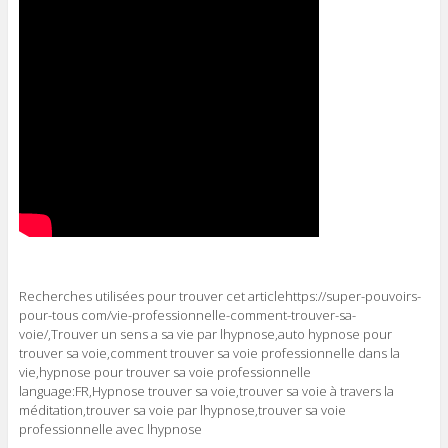
Recherches utilisées pour trouver cet articlehttps://super-pouvoirs-
pour-tous com/vie-professionnelle-comment-trouver-sa-
voie/,Trouver un sens a sa vie par lhypnose,auto hypnose pour
trouver sa voie,comment trouver sa voie professionnelle dans la
vie,hypnose pour trouver sa voie professionnelle
language:FR,Hypnose trouver sa voie,trouver sa voie à travers la
méditation,trouver sa voie par lhypnose,trouver sa voie
professionnelle avec lhypnose