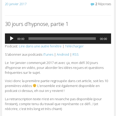
20 janvier 2017
2
Réponses
30 jours d’hypnose, partie 1
Lecteur
00:00
00:00
audio
Podcast:
Lire dans une autre fenêtre
|
Télécharger
S'abonner aux podcasts
iTunes
|
Android
|
RSS
Le 1er Janvier commençait 2017 et avec ça, mon défi 30 jours
d’hypnose en vidéo, pour aborder les idées reçues et questions
fréquentes sur le sujet.
Voici donc la première partie regroupée dans cet article, soit les 10
premières vidéos
L’ensemble est également disponible en
podcast ci-dessus, eh oui on y revient !
La retranscription texte n’est en revanche pas disponible (pour
l’instant), compte tenu du travail que représente ce défi…! (et
réécrire, c’est très long et très chiant)