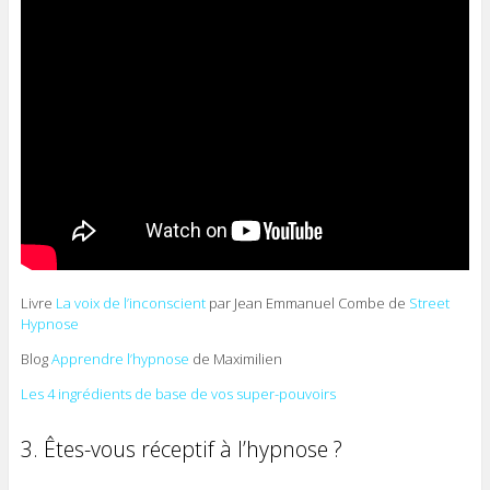
Livre
La voix de l’inconscient
par Jean Emmanuel Combe de
Street
Hypnose
Blog
Apprendre l’hypnose
de Maximilien
Les 4 ingrédients de base de vos super-pouvoirs
3. Êtes-vous réceptif à l’hypnose ?