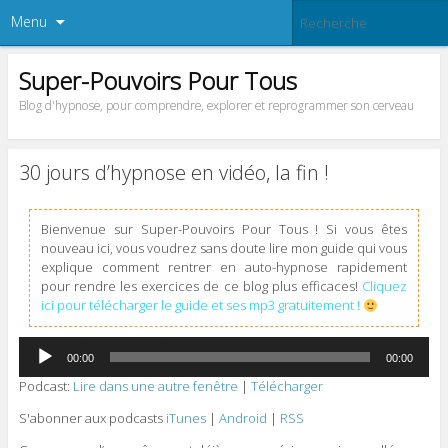
Menu
Super-Pouvoirs Pour Tous
Blog d'hypnose, pour comprendre, explorer et reprogrammer son cerveau
30 jours d’hypnose en vidéo, la fin !
Bienvenue sur Super-Pouvoirs Pour Tous ! Si vous êtes
nouveau ici, vous voudrez sans doute lire mon guide qui vous
explique comment rentrer en auto-hypnose rapidement
pour rendre les exercices de ce blog plus efficaces!
Cliquez
ici pour télécharger le guide et ses mp3 gratuitement !
Lecteur
00:00
00:00
audio
Podcast:
Lire dans une autre fenêtre
|
Télécharger
S'abonner aux podcasts
iTunes
|
Android
|
RSS