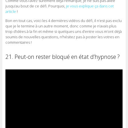
Comme vous l’avez sûrement déjà remarqué, je ne suis pas allée
jusqu’au bout de ce défi. Pourquoi,
je vous explique ça dans cet
article
!
Bon en tout cas, voici les 4 dernières vidéos du défi, il n’est pas exclu
que je le termine à un autre moment, donc comme je n’avais plus
trop d’idées à la fin et même si quelques uns d’entre vous m’ont déjà
soumis de nouvelles questions, n’hésitez pas à poster les votres en
commentaires !
21. Peut-on rester bloqué en état d’hypnose ?