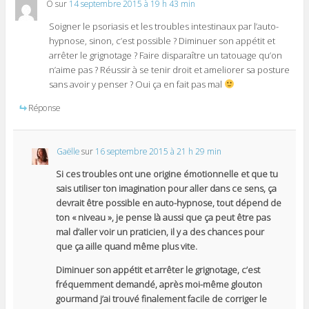
O
sur
14 septembre 2015 à 19 h 43 min
Soigner le psoriasis et les troubles intestinaux par l’auto-
hypnose, sinon, c’est possible ? Diminuer son appétit et
arrêter le grignotage ? Faire disparaître un tatouage qu’on
n’aime pas ? Réussir à se tenir droit et ameliorer sa posture
sans avoir y penser ? Oui ça en fait pas mal
Réponse
Gaëlle
sur
16 septembre 2015 à 21 h 29 min
Si ces troubles ont une origine émotionnelle et que tu
sais utiliser ton imagination pour aller dans ce sens, ça
devrait être possible en auto-hypnose, tout dépend de
ton « niveau », je pense là aussi que ça peut être pas
mal d’aller voir un praticien, il y a des chances pour
que ça aille quand même plus vite.
Diminuer son appétit et arrêter le grignotage, c’est
fréquemment demandé, après moi-même glouton
gourmand j’ai trouvé finalement facile de corriger le