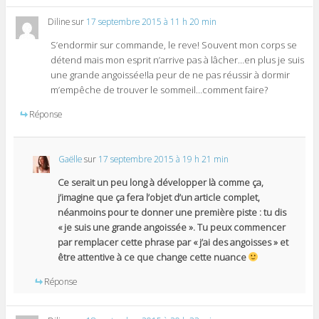
Diline
sur
17 septembre 2015 à 11 h 20 min
S’endormir sur commande, le reve! Souvent mon corps se
détend mais mon esprit n’arrive pas à lâcher…en plus je suis
une grande angoissée!la peur de ne pas réussir à dormir
m’empêche de trouver le sommeil…comment faire?
Réponse
Gaëlle
sur
17 septembre 2015 à 19 h 21 min
Ce serait un peu long à développer là comme ça,
j’imagine que ça fera l’objet d’un article complet,
néanmoins pour te donner une première piste : tu dis
« je suis une grande angoissée ». Tu peux commencer
par remplacer cette phrase par « j’ai des angoisses » et
être attentive à ce que change cette nuance
Réponse