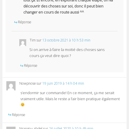
tout ça. Et encore, en explorant chaque étape, on va
découvrir des choses sur soi, donc il peut bien
changer en cours de route aussi ^^
Réponse
Tim
sur
13 octobre 2021 à 10 h 53 min
Si on arrive à faire la moitié des choses sans
cours ça veut dire quoi ?
Réponse
Nowpnose
sur
19 juin 2019 à 14 h 04 min
s’endormir sur commande! En ce moment, ça me serait
vraiment utile. Mais le reste a l’air bien pratique également
Réponse
Nsangou abdel
sur
26 juillet 2020 à 10 h 49 min