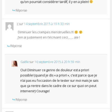
qu’on pourrait considérer tardif, il y en a plein!
Réponse
:(
sur
14 septembre 2015 à 19 h 33 min
Diminuer les crampes menstruelles !!!
J’en ai justement en t’écrivant ceci……. aïe !
Réponse
Gaëlle
sur
16 septembre 2015 à 20 h 59 min
Oui! Diminuer ce genre de douleur est a priori
possible! (quand je dis « a priori », c’est parce que je
n’ai pas eu l’occasion de le tester sur moi mais je sais
que ça rentre dans le cadre de ce sur quoi on peut
intervenir) Courage!
Réponse