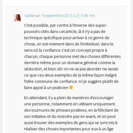
Gaëlle
sur
16 septembre 2015 à 21 h 08 min
C’est possible, par contre à l’inverse des super-
pouvoirs cités dans cet article, là il n’y a pas de
technique spécifique pour arriver à ce genre de
chose, on est vraiment dans de l’individuel, dans le
sens où la confiance c’est un concept propre à
chacun, chaque personne met des choses différentes
derrière même pour un domaine général comme la
séduction, et bien sûr on ne va pas aborder ne serait-
ce que ces deux exemples de la même façon malgré
l’idée commune de confiance. Ici je suggère plutôt de
faire appel à un praticien
En attendant, il y a plein de manières d’encourager
une personne, notamment en utilisant uniquement
des tournures de phrases positives, en la félicitant de
son initiative et du moindre pas en avant, et on peut
aussi trouver des exemples de gens qui se sont mis à
réaliser des choses importantes pour eux à un âge