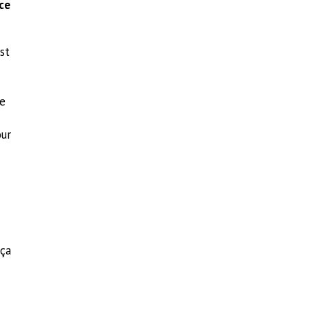
ce
st
re
ur
 ça