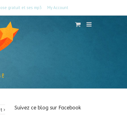
nose gratuit et ses mp3
My Account
CART
Suivez ce blog sur Facebook
t