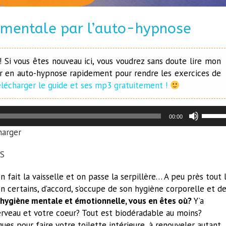
e mentale par l’auto-hypnose
 Si vous êtes nouveau ici, vous voudrez sans doute lire mon
r en auto-hypnose rapidement pour rendre les exercices de
télécharger le guide et ses mp3 gratuitement !
Utilise
00:00
les
harger
flèche
haut/b
S
pour
augme
 fait la vaisselle et on passe la serpillère… A peu près tout 
ou
 certains, d’accord, s’occupe de son hygiène corporelle et d
diminu
hygiène mentale et émotionnelle, vous en êtes où?
Y’a
le
rveau et votre coeur? Tout est biodéradable au moins?
volum
ues pour faire votre toilette intérieure, à renouveler autant