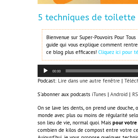
5 techniques de toilett
Bienvenue sur Super-Pouvoirs Pour Tous !
guide qui vous explique comment rentre
ce blog plus efficaces!
Cliquez ici pour 
Lecteur
00:00
audio
Podcast:
Lire dans une autre fenêtre
|
Téléc
S'abonner aux podcasts
iTunes
|
Android
|
RS
On se lave les dents, on prend une douche, on
monde avec plus ou moins de régularité selon
son lieu de vie, normal quoi. Mais
pour votre 
combien de kilos de compost entre votre ce
Aujourd’hui, je vous propose quelques techniq