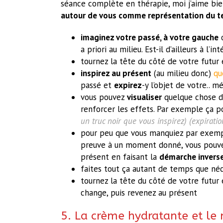
séance complète en thérapie, moi j’aime bien l
autour de vous comme représentation du 
imaginez votre passé, à votre gauche
o
a priori au milieu. Est-il d’ailleurs à l’i
tournez la tête du côté de votre futur 
inspirez au présent
(au milieu donc)
qu
passé et
expirez
-y l’objet de votre..
vous pouvez
visualiser
quelque chose d
renforcer les effets. Par exemple ça p
un truc noir que vous inspirez) (expiration
pour peu que vous manquiez par exempl
preuve à un moment donné, vous pouvez
présent en faisant la
démarche invers
faites tout ça autant de temps que néc
tournez la tête du côté de votre futur 
change, puis revenez au présent
5. La crème hydratante et le