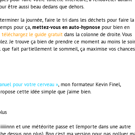
ur être aussi beau dedans que dehors.
miner la journée, faire le tri dans les déchets pour faire la
 temps pour ça,
mettez-vous en auto-hypnose
pour bien en
,
téléchargez le guide gratuit
dans la colonne de droite. Vous
lez. Je trouve ça bien de prendre ce moment au moins le soi
il que fait partiellement le sommeil, ça maximise vos chances
anuel pour votre cerveau »
, mon formateur Kevin Finel,
opose cette idée simple que j’aime bien.
plus
iiiinnn et une météorite passe et l’emporte dans une autre
be dessus non plus). Bon c’est ma version pour pas polluer m