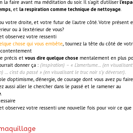
a faire avant ma méditation du soir. Il s’agit d’utiliser
l’espa
temps
, et
la respiration comme technique de nettoyage
.
u votre droite, et votre futur de l’autre côté. Votre présent e
ntérieur ou à l’extérieur de vous?
et observez votre ressenti
elque chose qui vous embête
, tournez la tête du côté de vot
 mécontentement
e précis et
vous dire quelque chose
mentalement en plus po
ourrait donner ça :
(inspiration) – « L’amertume… (en visualisant
) … c’est du passé » (en visualisant le truc noir s’y déverser).
e d’optimisme, d’énergie, de courage dont vous avez pu faire
 aussi aller le chercher dans le passé et le ramener au
e
.
essaire
et observez votre ressenti une nouvelle fois pour voir ce que
 maquillage