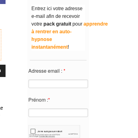
Entrez ici votre adresse
e-mail afin de recevoir
votre
pack
gratuit
pour
apprendre
à rentrer en auto-
hypnose
instantanément
!
z
Adresse email :
*
s
as
Prénom :
*
nter
le
e
er
e.